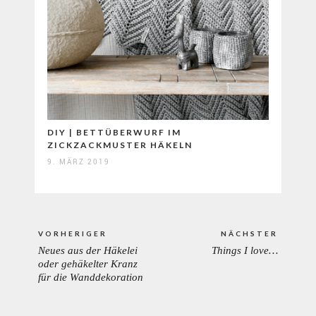
DIY | BETTÜBERWURF IM
ZICKZACKMUSTER HÄKELN
9. MÄRZ 2019
Beitragsnavigation
VORHERIGER
NÄCHSTER
Neues aus der Häkelei
Things I love…
PREVIOUS
NEXT
oder gehäkelter Kranz
POST:
POST:
für die Wanddekoration