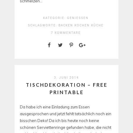
schmelzen…
KATEGORIE:
GENIESSEN
SCHLAGWORTE:
BACKEN
KOCHEN
KÜCHE
7 KOMMENTARE
3. JUNI 2014
TISCHDEKORATION – FREE
PRINTABLE
Da habe ich eine Einladung zum Essen
ausgesprochen und jetzt fehlt tatsächlich noch ein
bisschen Deko! Da ich bis heute noch keine
schönen Serviettenringe gefunden habe, die nicht