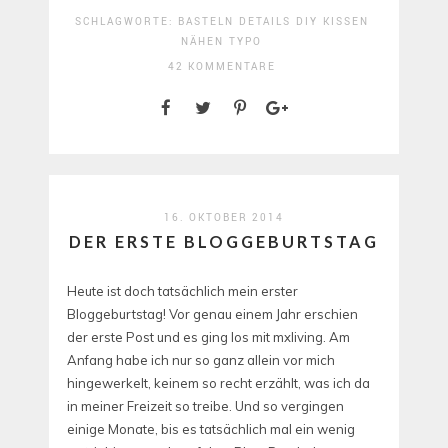
SCHLAGWORTE:
BASTELN
DETAILS
DIY
KISSEN
NÄHEN
TYPO
42 KOMMENTARE
16. OKTOBER 2014
DER ERSTE BLOGGEBURTSTAG
Heute ist doch tatsächlich mein erster
Bloggeburtstag! Vor genau einem Jahr erschien
der erste Post und es ging los mit mxliving. Am
Anfang habe ich nur so ganz allein vor mich
hingewerkelt, keinem so recht erzählt, was ich da
in meiner Freizeit so treibe. Und so vergingen
einige Monate, bis es tatsächlich mal ein wenig