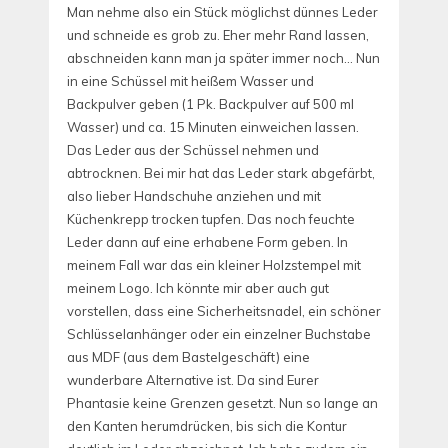
Man nehme also ein Stück möglichst dünnes Leder
und schneide es grob zu. Eher mehr Rand lassen,
abschneiden kann man ja später immer noch… Nun
in eine Schüssel mit heißem Wasser und
Backpulver geben (1 Pk. Backpulver auf 500 ml
Wasser) und ca. 15 Minuten einweichen lassen.
Das Leder aus der Schüssel nehmen und
abtrocknen. Bei mir hat das Leder stark abgefärbt,
also lieber Handschuhe anziehen und mit
Küchenkrepp trocken tupfen. Das noch feuchte
Leder dann auf eine erhabene Form geben. In
meinem Fall war das ein kleiner Holzstempel mit
meinem Logo. Ich könnte mir aber auch gut
vorstellen, dass eine Sicherheitsnadel, ein schöner
Schlüsselanhänger oder ein einzelner Buchstabe
aus MDF (aus dem Bastelgeschäft) eine
wunderbare Alternative ist. Da sind Eurer
Phantasie keine Grenzen gesetzt. Nun so lange an
den Kanten herumdrücken, bis sich die Kontur