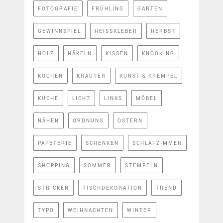
FOTOGRAFIE
FRÜHLING
GARTEN
GEWINNSPIEL
HEISSKLEBER
HERBST
HOLZ
HÄKELN
KISSEN
KNOOKING
KOCHEN
KRÄUTER
KUNST & KREMPEL
KÜCHE
LICHT
LINKS
MÖBEL
NÄHEN
ORDNUNG
OSTERN
PAPETERIE
SCHENKEN
SCHLAFZIMMER
SHOPPING
SOMMER
STEMPELN
STRICKEN
TISCHDEKORATION
TREND
TYPO
WEIHNACHTEN
WINTER