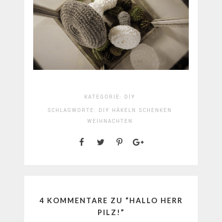
KATEGORIE:
DIY
SCHLAGWORTE:
DIY
HÄKELN
SCHENKEN
WEIHNACHTEN
4 KOMMENTARE ZU “
HALLO HERR
PILZ!
”