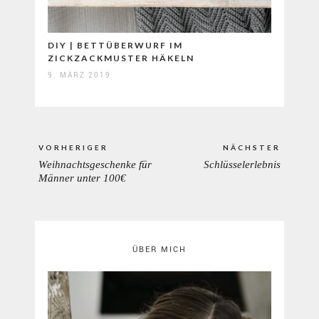
DIY | BETTÜBERWURF IM
ZICKZACKMUSTER HÄKELN
9. MÄRZ 2019
Beitragsnavigation
VORHERIGER
NÄCHSTER
Weihnachtsgeschenke für
Schlüsselerlebnis
PREVIOUS
NEXT
Männer unter 100€
POST:
POST:
ÜBER MICH