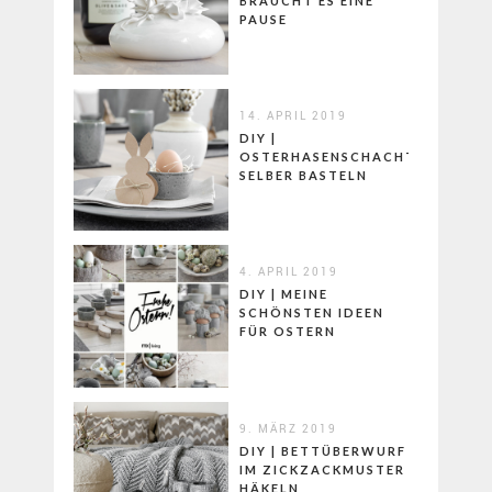
BRAUCHT ES EINE
PAUSE
14. APRIL 2019
DIY |
OSTERHASENSCHACHTELN
SELBER BASTELN
4. APRIL 2019
DIY | MEINE
SCHÖNSTEN IDEEN
FÜR OSTERN
9. MÄRZ 2019
DIY | BETTÜBERWURF
IM ZICKZACKMUSTER
HÄKELN