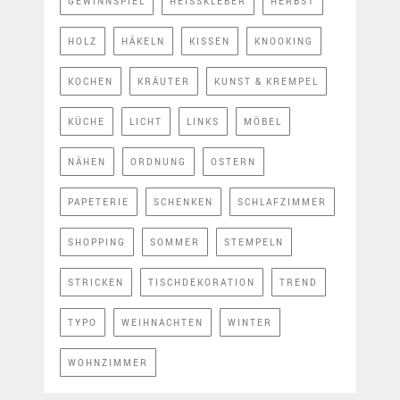
GEWINNSPIEL
HEISSKLEBER
HERBST
HOLZ
HÄKELN
KISSEN
KNOOKING
KOCHEN
KRÄUTER
KUNST & KREMPEL
KÜCHE
LICHT
LINKS
MÖBEL
NÄHEN
ORDNUNG
OSTERN
PAPETERIE
SCHENKEN
SCHLAFZIMMER
SHOPPING
SOMMER
STEMPELN
STRICKEN
TISCHDEKORATION
TREND
TYPO
WEIHNACHTEN
WINTER
WOHNZIMMER