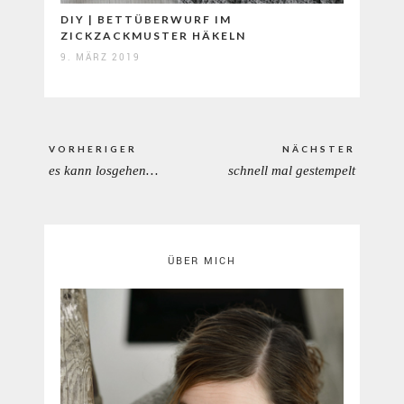
DIY | BETTÜBERWURF IM
ZICKZACKMUSTER HÄKELN
9. MÄRZ 2019
Beitragsnavigation
VORHERIGER
NÄCHSTER
es kann losgehen…
schnell mal gestempelt
PREVIOUS
NEXT
POST:
POST:
ÜBER MICH