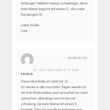
Anfänger-Häklerin etwas schwieriger, denn
mein Name beginnt mit einem S.. also viele
Rundungen 🙁
Liebe Grüße,
Lolá
ANTWORTEN
27. JULI 2014 UM 19:47 UHR
SASKIA
Diese Idee finde ich total toll. 🙂
Ich denke in den nächsten Tagen werde ich
mir mal Wolle kaufen und versuchen es nach
zumachen, allerdings wird es bei mir
schwierig, da mein Name mit einem S
beginnt. Aber ich werde es trotzdem mal