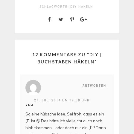
SCHLAGWORTE:
DIY
HÄKELN
12 KOMMENTARE ZU “
DIY |
BUCHSTABEN HÄKELN
”
ANTWORTEN
27. JULI 2014 UM 12:58 UHR
YNA
So eine hübsche Idee. Sei froh, dass es ein
„T“ ist 🙂 Das hätte ich vielleicht auch noch
hinbekommen… oder doch nur ein „I“ ? Dann