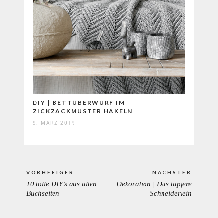
DIY | BETTÜBERWURF IM
ZICKZACKMUSTER HÄKELN
9. MÄRZ 2019
Beitragsnavigation
VORHERIGER
NÄCHSTER
10 tolle DIY’s aus alten
Dekoration | Das tapfere
PREVIOUS
NEXT
Buchseiten
Schneiderlein
POST:
POST: