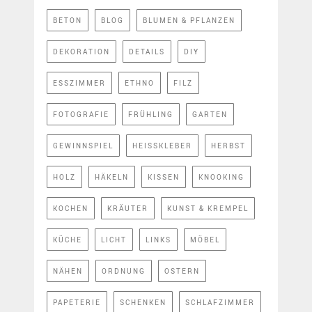
BETON
BLOG
BLUMEN & PFLANZEN
DEKORATION
DETAILS
DIY
ESSZIMMER
ETHNO
FILZ
FOTOGRAFIE
FRÜHLING
GARTEN
GEWINNSPIEL
HEISSKLEBER
HERBST
HOLZ
HÄKELN
KISSEN
KNOOKING
KOCHEN
KRÄUTER
KUNST & KREMPEL
KÜCHE
LICHT
LINKS
MÖBEL
NÄHEN
ORDNUNG
OSTERN
PAPETERIE
SCHENKEN
SCHLAFZIMMER