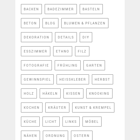
BACKEN
BADEZIMMER
BASTELN
BETON
BLOG
BLUMEN & PFLANZEN
DEKORATION
DETAILS
DIY
ESSZIMMER
ETHNO
FILZ
FOTOGRAFIE
FRÜHLING
GARTEN
GEWINNSPIEL
HEISSKLEBER
HERBST
HOLZ
HÄKELN
KISSEN
KNOOKING
KOCHEN
KRÄUTER
KUNST & KREMPEL
KÜCHE
LICHT
LINKS
MÖBEL
NÄHEN
ORDNUNG
OSTERN