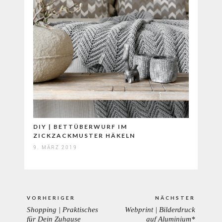
DIY | BETTÜBERWURF IM
ZICKZACKMUSTER HÄKELN
9. MÄRZ 2019
Beitragsnavigation
VORHERIGER
NÄCHSTER
Shopping | Praktisches
Webprint | Bilderdruck
PREVIOUS
NEXT
für Dein Zuhause
auf Aluminium*