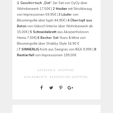
1
Geschirrtuch „Dot“
2er Set von OyOy über
Wohnbeiwerk 17,50€ |
2
Hocker
mit Strickbezug
von Impressionen 59,95€ |
3
Läufer
von
Bloomingville über tujuh 44,95€ |
4 Übertopf aus
Beton
von Hübsch Interior über Wohnbeiwerk ab
15,00€ |
5
Schneidebrett
aus Akazienholzvon
Hema 7,00€|
6 Becher Set
Yours & Mine von
Bloomingville über Shabby Style
16,90 €
|
7
SINNERLIG
Korb aus Seegras von IKEA 9,99€ |
8
Rentierfe
l
l
von Impressionen 199,00€
KATEGORIE:
SHOPPING
SCHLAGWORTE:
DEKORATION
SHOPPING