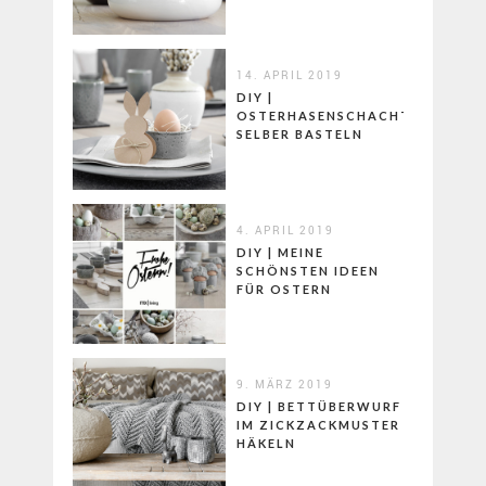
14. APRIL 2019
DIY |
OSTERHASENSCHACHTELN
SELBER BASTELN
4. APRIL 2019
DIY | MEINE
SCHÖNSTEN IDEEN
FÜR OSTERN
9. MÄRZ 2019
DIY | BETTÜBERWURF
IM ZICKZACKMUSTER
HÄKELN