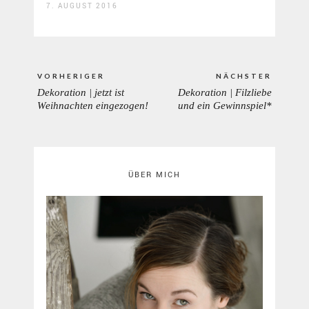
7. AUGUST 2016
Beitragsnavigation
VORHERIGER
NÄCHSTER
Dekoration | jetzt ist
Dekoration | Filzliebe
PREVIOUS
NEXT
Weihnachten eingezogen!
und ein Gewinnspiel*
POST:
POST:
ÜBER MICH