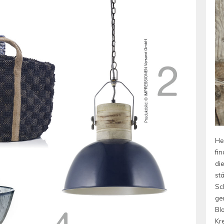
He
fin
die
st
Sc
ge
Bl
Kre