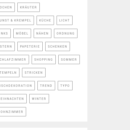
OCHEN
KRÄUTER
UNST & KREMPEL
KÜCHE
LICHT
INKS
MÖBEL
NÄHEN
ORDNUNG
STERN
PAPETERIE
SCHENKEN
CHLAFZIMMER
SHOPPING
SOMMER
TEMPELN
STRICKEN
ISCHDEKORATION
TREND
TYPO
EIHNACHTEN
WINTER
OHNZIMMER