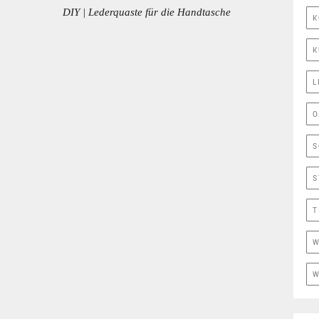
DIY | Lederquaste für die Handtasche
NEXT
K
POST:
K
L
O
S
S
T
W
W