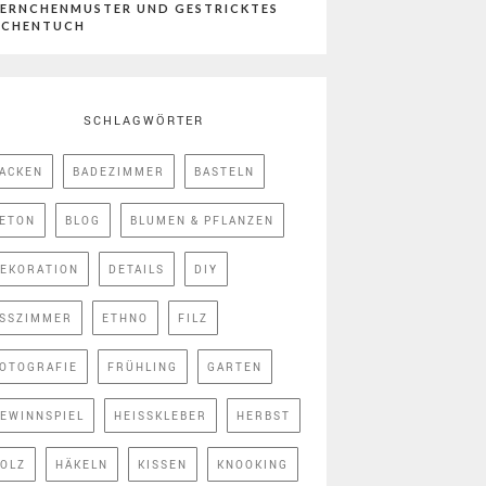
ERNCHENMUSTER UND GESTRICKTES
ÜCHENTUCH
SCHLAGWÖRTER
ACKEN
BADEZIMMER
BASTELN
ETON
BLOG
BLUMEN & PFLANZEN
EKORATION
DETAILS
DIY
SSZIMMER
ETHNO
FILZ
OTOGRAFIE
FRÜHLING
GARTEN
EWINNSPIEL
HEISSKLEBER
HERBST
OLZ
HÄKELN
KISSEN
KNOOKING