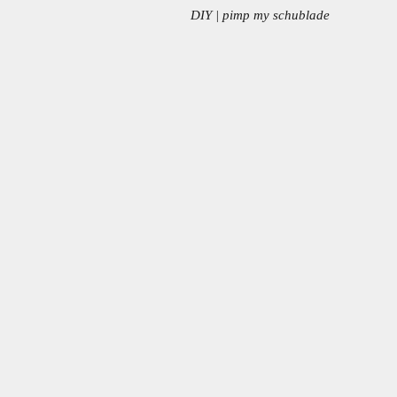
DIY | pimp my schublade
PREVIOUS
POST: