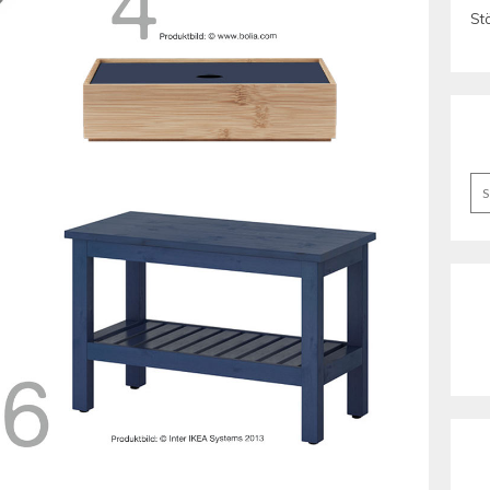
St
Se
for