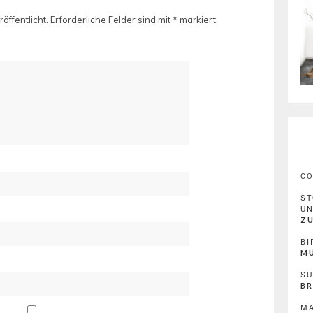
öffentlicht.
Erforderliche Felder sind mit
*
markiert
C
ST
U
ZU
BI
MÜ
SU
BR
MA