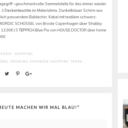
ragegriff –geschmackvolle Sammelstelle für das immer wieder
|
2
Deckenleuchte
im Materialmix. Dunkelblauer Schirm aus
lich passendem Baldachin. Kabel mit textilem schwarz-
NORDIC SCHÜSSEL von Broste Copenhagen über Shabby
 13,00€ |
5
TEPPICH
Blue Pix von HOUSE DOCTOR über home
00€
EGORIE:
SHOPPING
ÖBEL
ORDNUNG
SCHENKEN
SHOPPING
TREND
HEUTE MACHEN WIR MAL BLAU!
”