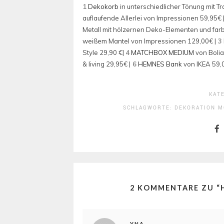
1
Dekokorb
in unterschiedlicher Tönung mit T
auflaufende Allerlei von Impressionen 59,95€ 
Metall mit hölzernen Deko-Elementen und farb
weißem Mantel von Impressionen 129,00€ |
3
Style 29,90 €|
4
MATCHBOX MEDIUM
von Bolia
& living 29,95€ |
6
HEMNES Bank
von IKEA 59,
KAT
SCHLAGWORTE:
DEKORATION
M
2 KOMMENTARE ZU “
YNA