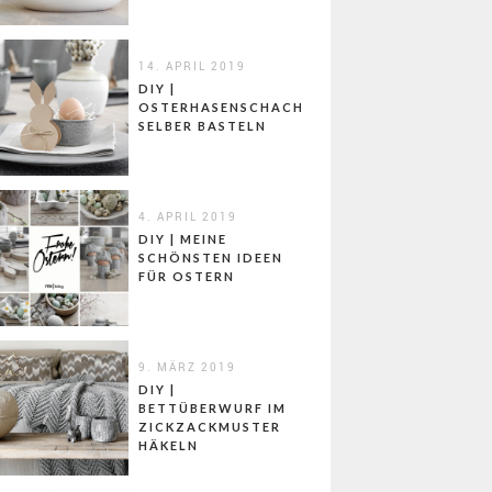
14. APRIL 2019
DIY |
OSTERHASENSCHACHTELN
SELBER BASTELN
4. APRIL 2019
DIY | MEINE
SCHÖNSTEN IDEEN
FÜR OSTERN
9. MÄRZ 2019
DIY |
BETTÜBERWURF IM
ZICKZACKMUSTER
HÄKELN