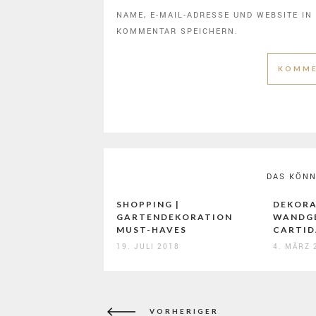
NAME, E-MAIL-ADRESSE UND WEBSITE I
KOMMENTAR SPEICHERN.
DAS KÖNN
SHOPPING |
DEKORA
GARTENDEKORATION
WANDGE
MUST-HAVES
CARTID
19. JULI 2018
4. MÄRZ 
Beitragsnavigation
VORHERIGER