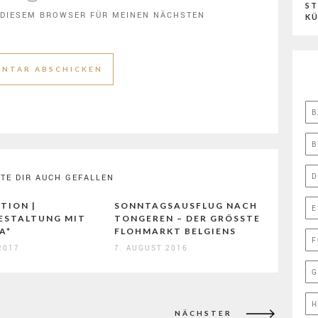
ST
N DIESEM BROWSER FÜR MEINEN NÄCHSTEN
K
B
B
D
TE DIR AUCH GEFALLEN
TION |
SONNTAGSAUSFLUG NACH
E
STALTUNG MIT
TONGEREN – DER GRÖSSTE F
A*
LOHMARKT BELGIENS
F
2017
7. AUGUST 2016
G
H
NÄCHSTER