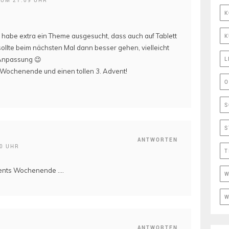
K
h habe extra ein Theme ausgesucht, dass auch auf Tablett
K
sollte beim nächsten Mal dann besser gehen, vielleicht
 Anpassung 😉
L
 Wochenende und einen tollen 3. Advent!
O
S
S
ANTWORTEN
10 UHR
T
vents Wochenende ….
W
W
ANTWORTEN