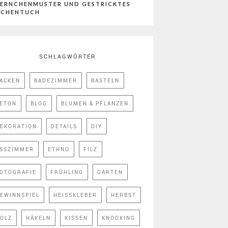
ERNCHENMUSTER UND GESTRICKTES
ÜCHENTUCH
SCHLAGWÖRTER
ACKEN
BADEZIMMER
BASTELN
ETON
BLOG
BLUMEN & PFLANZEN
EKORATION
DETAILS
DIY
SSZIMMER
ETHNO
FILZ
OTOGRAFIE
FRÜHLING
GARTEN
EWINNSPIEL
HEISSKLEBER
HERBST
OLZ
HÄKELN
KISSEN
KNOOKING