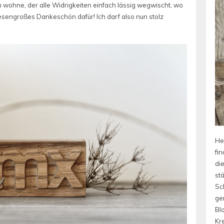
wohne, der alle Widrigkeiten einfach lässig wegwischt, wo
iesengroßes Dankeschön dafür! Ich darf also nun stolz
He
fin
die
st
Sc
ge
Bl
Kre