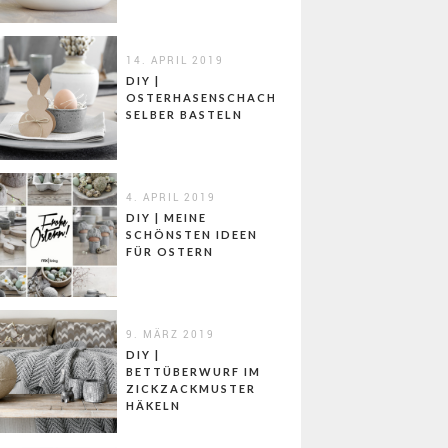
14. APRIL 2019
DIY |
OSTERHASENSCHACHTELN
SELBER BASTELN
4. APRIL 2019
DIY | MEINE
SCHÖNSTEN IDEEN
FÜR OSTERN
9. MÄRZ 2019
DIY |
BETTÜBERWURF IM
ZICKZACKMUSTER
HÄKELN