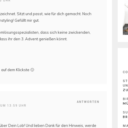
43 UHR
zeichnet. Sitzt und passt, wie für dich gemacht. Noch
tyling! Gefällt mir gut.
emlösungsspezialisten, dass sich keine zwickenden,
dass ihr den 3. Advent genießen könnt.
 auf dem Klickste 🙂
C
ST
U
ZU
BI
ANTWORTEN
MÜ
 UM 13:59 UHR
SU
BR
über Dein Lob! Und lieben Dank für den Hinweis, werde
MA