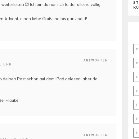
ST
eiterleiten 😉 Ich bin da nämlich leider alleine völlig
K
en Advent, einen liebe Gruß und bis ganz bald!
B
ANTWORTEN
B
03 UHR
D
hab deinen Post schon auf dem iPad gelesen, aber da
E
…
e, Frauke
F
G
H
ANTWORTEN
 UM 21:09 UHR