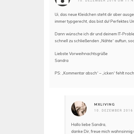
10. DEZEMBER 2016 UM 11:
Ui, das neue Kleidchen steht dir aber ausge
immer typgerecht, das bist du! Perfektes Ums
Dann wünsche ich dir und deinem IT-Probl
schnell zu schließenden „Nähte“ auftun, so
Liebste Vorweihnachtsgrüße
Sandra
PS: „Kommentar absch“ – „icken“ fehlt noch
MXLIVING
10. DEZEMBER 2016
Hallo liebe Sandra,
danke Dir, freue mich wahnsinnig 