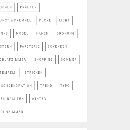
OCHEN
KRÄUTER
UNST & KREMPEL
KÜCHE
LICHT
INKS
MÖBEL
NÄHEN
ORDNUNG
STERN
PAPETERIE
SCHENKEN
CHLAFZIMMER
SHOPPING
SOMMER
TEMPELN
STRICKEN
ISCHDEKORATION
TREND
TYPO
EIHNACHTEN
WINTER
OHNZIMMER