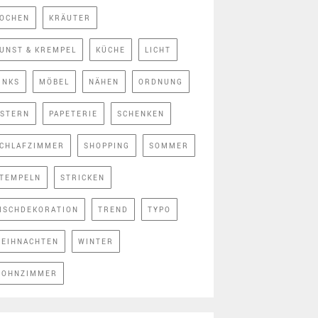
OCHEN
KRÄUTER
UNST & KREMPEL
KÜCHE
LICHT
INKS
MÖBEL
NÄHEN
ORDNUNG
STERN
PAPETERIE
SCHENKEN
CHLAFZIMMER
SHOPPING
SOMMER
TEMPELN
STRICKEN
ISCHDEKORATION
TREND
TYPO
EIHNACHTEN
WINTER
OHNZIMMER