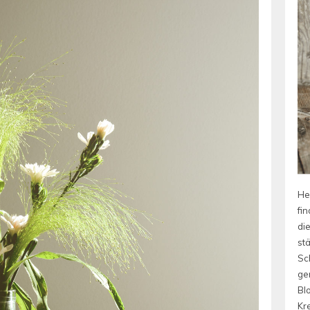
He
fin
die
st
Sc
ge
Bl
Kre