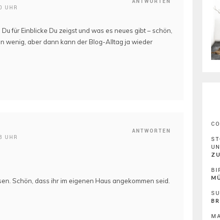
ANTWORTEN
0 UHR
s Du für Einblicke Du zeigst und was es neues gibt – schön,
in wenig, aber dann kann der Blog-Alltag ja wieder
C
ANTWORTEN
8 UHR
ST
U
ZU
BI
MÜ
lesen. Schön, dass ihr im eigenen Haus angekommen seid.
SU
BR
MA