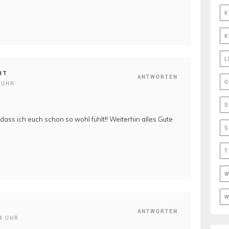
K
K
L
HT
ANTWORTEN
O
 UHR
S
ass ich euch schon so wohl fühlt!! Weiterhin alles Gute
S
T
W
W
ANTWORTEN
4 UHR