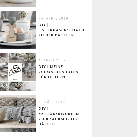
14. APRIL 2019
DIY |
OSTERHASENSCHACHTELN
SELBER BASTELN
4. APRIL 2019
DIY | MEINE
SCHÖNSTEN IDEEN
FÜR OSTERN
9. MÄRZ 2019
DIY |
BETTÜBERWURF IM
ZICKZACKMUSTER
HÄKELN