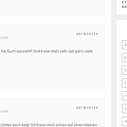
ST
K
ANTWORTEN
 UHR
B
 bei Euch aussieht! Und freue mich sehr auf ganz viele
B
D
E
F
ANTWORTEN
G
 UHR
H
inter euch liegt. Ich freue mich schon auf einen kleinen