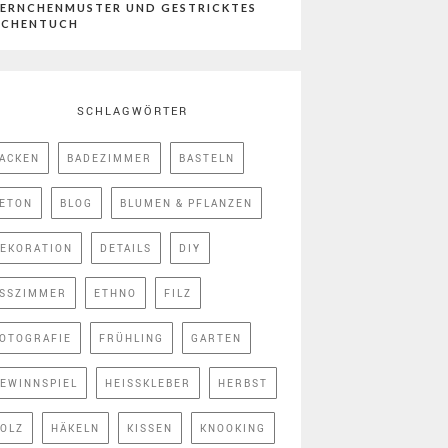
ERNCHENMUSTER UND GESTRICKTES
ÜCHENTUCH
SCHLAGWÖRTER
ACKEN
BADEZIMMER
BASTELN
ETON
BLOG
BLUMEN & PFLANZEN
EKORATION
DETAILS
DIY
SSZIMMER
ETHNO
FILZ
OTOGRAFIE
FRÜHLING
GARTEN
EWINNSPIEL
HEISSKLEBER
HERBST
OLZ
HÄKELN
KISSEN
KNOOKING