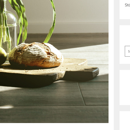
St
Se
for