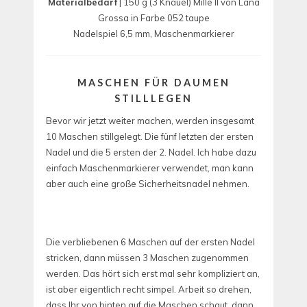
Materialbedarf
| 150 g (3 Knäuel) Mille II von Lana
Grossa in Farbe 052 taupe
Nadelspiel 6,5 mm, Maschenmarkierer
MASCHEN FÜR DAUMEN
STILLLEGEN
Bevor wir jetzt weiter machen, werden insgesamt
10 Maschen stillgelegt. Die fünf letzten der ersten
Nadel und die 5 ersten der 2. Nadel. Ich habe dazu
einfach Maschenmarkierer verwendet, man kann
aber auch eine große Sicherheitsnadel nehmen.
Die verbliebenen 6 Maschen auf der ersten Nadel
stricken, dann müssen 3 Maschen zugenommen
werden. Das hört sich erst mal sehr kompliziert an,
ist aber eigentlich recht simpel. Arbeit so drehen,
dass Ihr von hinten auf die Maschen schaut, dann