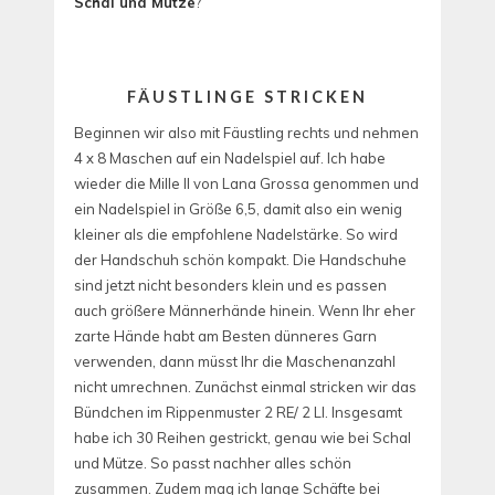
Schal und Mütze
?
FÄUSTLINGE STRICKEN
Beginnen wir also mit Fäustling rechts und nehmen
4 x 8 Maschen auf ein Nadelspiel auf. Ich habe
wieder die Mille II von Lana Grossa genommen und
ein Nadelspiel in Größe 6,5, damit also ein wenig
kleiner als die empfohlene Nadelstärke. So wird
der Handschuh schön kompakt. Die Handschuhe
sind jetzt nicht besonders klein und es passen
auch größere Männerhände hinein. Wenn Ihr eher
zarte Hände habt am Besten dünneres Garn
verwenden, dann müsst Ihr die Maschenanzahl
nicht umrechnen. Zunächst einmal stricken wir das
Bündchen im Rippenmuster 2 RE/ 2 LI. Insgesamt
habe ich 30 Reihen gestrickt, genau wie bei Schal
und Mütze. So passt nachher alles schön
zusammen. Zudem mag ich lange Schäfte bei