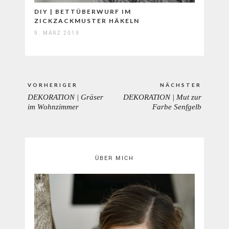
DIY | BETTÜBERWURF IM
ZICKZACKMUSTER HÄKELN
9. MÄRZ 2019
Beitragsnavigation
VORHERIGER
NÄCHSTER
DEKORATION | Gräser
DEKORATION | Mut zur
PREVIOUS
NEXT
im Wohnzimmer
Farbe Senfgelb
POST:
POST:
ÜBER MICH