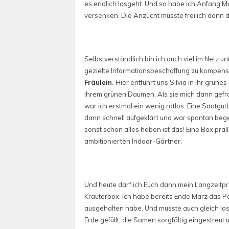
es endlich losgeht. Und so habe ich Anfang M
versenken. Die Anzucht musste freilich dann 
Selbstverständlich bin ich auch viel im Netz
gezielte Informationsbeschaffung zu kompensie
Fräulein
.
Hier entführt uns Silvia in Ihr grün
Ihrem grünen Daumen. Als sie mich dann gefrag
war ich erstmal ein wenig ratlos. Eine Saatgut
dann schnell aufgeklärt und war spontan beg
sonst schon alles haben ist das! Eine Box prall
ambitionierten Indoor-Gärtner.
Und heute darf ich Euch dann mein Langzeitpr
Kräuterbox. Ich habe bereits Ende März das Pa
ausgehalten habe. Und musste auch gleich los
Erde gefüllt, die Samen sorgfältig eingestreu