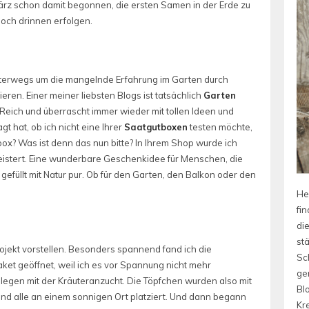
ärz schon damit begonnen, die ersten Samen in der Erde zu
doch drinnen erfolgen.
 unterwegs um die mangelnde Erfahrung im Garten durch
ren. Einer meiner liebsten Blogs ist tatsächlich
Garten
es Reich und überrascht immer wieder mit tollen Ideen und
t hat, ob ich nicht eine Ihrer
Saatgutboxen
testen möchte,
box? Was ist denn das nun bitte? In Ihrem Shop wurde ich
eistert. Eine wunderbare Geschenkidee für Menschen, die
 gefüllt mit Natur pur. Ob für den Garten, den Balkon oder den
He
fin
die
st
ojekt vorstellen. Besonders spannend fand ich die
Sc
ket geöffnet, weil ich es vor Spannung nicht mehr
ge
legen mit der Kräuteranzucht. Die Töpfchen wurden also mit
Bl
t und alle an einem sonnigen Ort platziert. Und dann begann
Kre