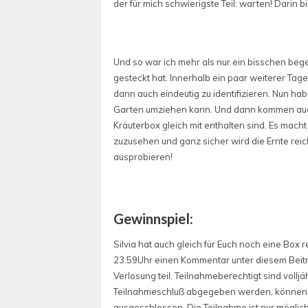
der für mich schwierigste Teil: warten! Darin bi
Und so war ich mehr als nur ein bisschen bege
gesteckt hat. Innerhalb ein paar weiterer Tage 
dann auch eindeutig zu identifizieren. Nun ha
Garten umziehen kann. Und dann kommen auch 
Kräuterbox gleich mit enthalten sind. Es mach
zuzusehen und ganz sicher wird die Ernte reich
ausprobieren!
Gewinnspiel:
Silvia hat auch gleich für Euch noch eine Box r
23:59Uhr einen Kommentar unter diesem Beitra
Verlosung teil. Teilnahmeberechtigt sind volljä
Teilnahmeschluß abgegeben werden, können b
ausgeschlossen. Die Teilnahme ist nur möglic