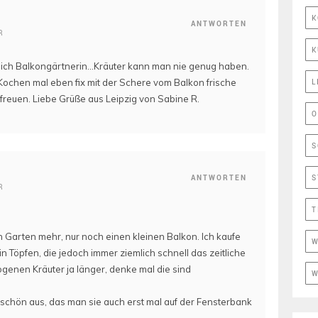
K
ANTWORTEN
R
K
r mich Balkongärtnerin…Kräuter kann man nie genug haben.
 Kochen mal eben fix mit der Schere vom Balkon frische
L
 freuen. Liebe Grüße aus Leipzig von Sabine R.
O
S
S
ANTWORTEN
R
T
en Garten mehr, nur noch einen kleinen Balkon. Ich kaufe
W
n Töpfen, die jedoch immer ziemlich schnell das zeitliche
ogenen Kräuter ja länger, denke mal die sind
W
schön aus, das man sie auch erst mal auf der Fensterbank