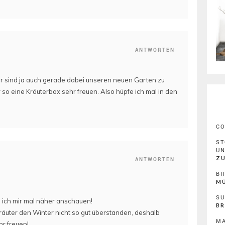
ANTWORTEN
 Wir sind ja auch gerade dabei unseren neuen Garten zu
 so eine Kräuterbox sehr freuen. Also hüpfe ich mal in den
C
ST
U
ZU
ANTWORTEN
BI
MÜ
SU
s ich mir mal näher anschauen!
BR
ter den Winter nicht so gut überstanden, deshalb
MA
hr freuen!