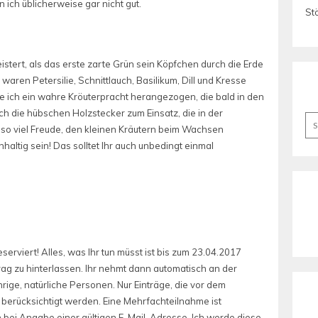
n ich üblicherweise gar nicht gut.
St
istert, als das erste zarte Grün sein Köpfchen durch die Erde
waren Petersilie, Schnittlauch, Basilikum, Dill und Kresse
be ich ein wahre Kröuterpracht herangezogen, die bald in den
die hübschen Holzstecker zum Einsatz, die in der
Se
t so viel Freude, den kleinen Kräutern beim Wachsen
for
haltig sein! Das solltet Ihr auch unbedingt einmal
eserviert! Alles, was Ihr tun müsst ist bis zum 23.04.2017
g zu hinterlassen. Ihr nehmt dann automatisch an der
hrige, natürliche Personen. Nur Einträge, die vor dem
erücksichtigt werden. Eine Mehrfachteilnahme ist
h bei Angabe einer gültigen E-Mail-Adresse. Ich werde diese