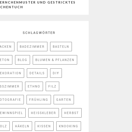
ERNCHENMUSTER UND GESTRICKTES
ÜCHENTUCH
SCHLAGWÖRTER
ACKEN
BADEZIMMER
BASTELN
ETON
BLOG
BLUMEN & PFLANZEN
EKORATION
DETAILS
DIY
SSZIMMER
ETHNO
FILZ
OTOGRAFIE
FRÜHLING
GARTEN
EWINNSPIEL
HEISSKLEBER
HERBST
OLZ
HÄKELN
KISSEN
KNOOKING