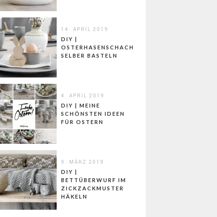
14. APRIL 2019
DIY |
OSTERHASENSCHACHTELN
SELBER BASTELN
4. APRIL 2019
DIY | MEINE
SCHÖNSTEN IDEEN
FÜR OSTERN
9. MÄRZ 2019
DIY |
BETTÜBERWURF IM
ZICKZACKMUSTER
HÄKELN