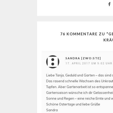
76 KOMMENTARE ZU “
G
KRÄ
SANDRA [ZWO:STE]
17. APRIL 2017 UM 9:02 UHR
Liebe Tanja, Geduld und Garten – das sind s
Das rasend schnelle Wachsen des Unkraut
Tupfen. Aber Gartenarbeit ist so entspann
Gartensaison wünsche ich dir Gelassenheit
Sonne und Regen – eine reiche Ernte und w
Schöne Ostertage und liebe Grüße
Sandra