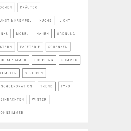
OCHEN
KRÄUTER
UNST & KREMPEL
KÜCHE
LICHT
INKS
MÖBEL
NÄHEN
ORDNUNG
STERN
PAPETERIE
SCHENKEN
CHLAFZIMMER
SHOPPING
SOMMER
TEMPELN
STRICKEN
ISCHDEKORATION
TREND
TYPO
EIHNACHTEN
WINTER
OHNZIMMER