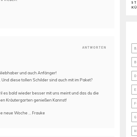
ST
K
ANTWORTEN
B
B
tenliebhaber und auch Anfänger!
D
. Und diese tollen Schilder sind auch mit im Paket?
E
il es bald wieder besser mit uns meint und das du die
inen Kräutergarten genießen Kannst!
F
die neue Woche … Frauke
G
H