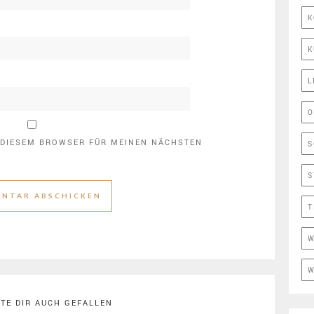
K
K
L
O
N DIESEM BROWSER FÜR MEINEN NÄCHSTEN
S
S
T
W
W
TE DIR AUCH GEFALLEN