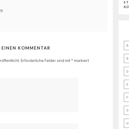
ST
K
!!
B
E EINEN KOMMENTAR
B
öffentlicht.
Erforderliche Felder sind mit
*
markiert
D
E
F
G
H