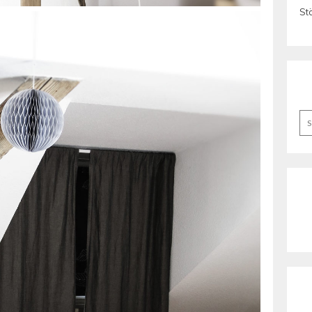
St
Se
for