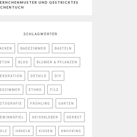
ERNCHENMUSTER UND GESTRICKTES
ÜCHENTUCH
SCHLAGWÖRTER
ACKEN
BADEZIMMER
BASTELN
ETON
BLOG
BLUMEN & PFLANZEN
EKORATION
DETAILS
DIY
SSZIMMER
ETHNO
FILZ
OTOGRAFIE
FRÜHLING
GARTEN
EWINNSPIEL
HEISSKLEBER
HERBST
OLZ
HÄKELN
KISSEN
KNOOKING