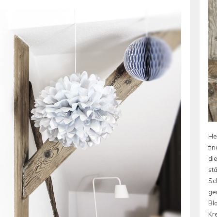
He
fin
die
st
Sc
ge
Bl
Kre