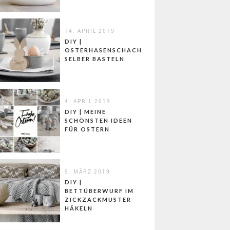
14. APRIL 2019
DIY |
OSTERHASENSCHACHTELN
SELBER BASTELN
4. APRIL 2019
DIY | MEINE
SCHÖNSTEN IDEEN
FÜR OSTERN
9. MÄRZ 2019
DIY |
BETTÜBERWURF IM
ZICKZACKMUSTER
HÄKELN