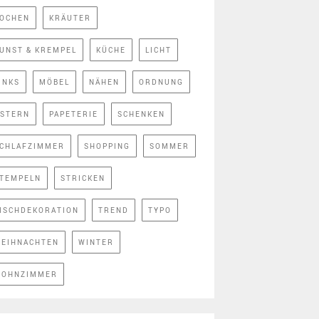
OCHEN
KRÄUTER
UNST & KREMPEL
KÜCHE
LICHT
INKS
MÖBEL
NÄHEN
ORDNUNG
STERN
PAPETERIE
SCHENKEN
CHLAFZIMMER
SHOPPING
SOMMER
TEMPELN
STRICKEN
ISCHDEKORATION
TREND
TYPO
EIHNACHTEN
WINTER
OHNZIMMER