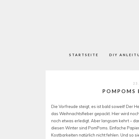
STARTSEITE
DIY ANLEIT
23
POMPOMS E
Die Vorfreude steigt, es ist bald soweit! Der 
das Weihnachtsfieber gepackt. Hier wird noch
noch etwas erledigt. Aber langsam kehrt – da
diesen Winter sind PomPoms. Einfache Papierd
Kostbarkeiten natürlich nicht fehlen. Und so 