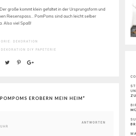
er große kommt klein gefaltet in der Ursprungsform und
inen Riesenspass… PomPoms sind auch leicht selber
. Also viel Spaß!
GORIE:
DEKORATION
:
DEKORATION
DIY
PAPETERIE
C
ST
U
ZU
POMPOMS EROBERN MEIN HEIM
”
BI
MÜ
SU
ANTWORTEN
BR
 UHR
MA