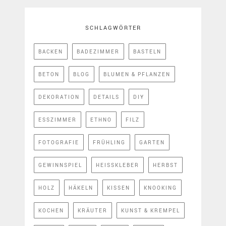
SCHLAGWÖRTER
BACKEN
BADEZIMMER
BASTELN
BETON
BLOG
BLUMEN & PFLANZEN
DEKORATION
DETAILS
DIY
ESSZIMMER
ETHNO
FILZ
FOTOGRAFIE
FRÜHLING
GARTEN
GEWINNSPIEL
HEISSKLEBER
HERBST
HOLZ
HÄKELN
KISSEN
KNOOKING
KOCHEN
KRÄUTER
KUNST & KREMPEL