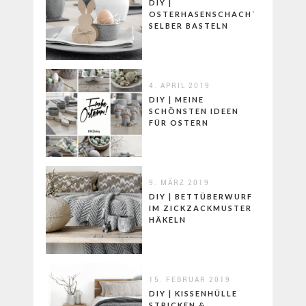
DIY |
OSTERHASENSCHACHTELN
SELBER BASTELN
4. APRIL 2019
DIY | MEINE
SCHÖNSTEN IDEEN
FÜR OSTERN
9. MÄRZ 2019
DIY | BETTÜBERWURF
IM ZICKZACKMUSTER
HÄKELN
15. FEBRUAR 2019
DIY | KISSENHÜLLE
STRICKEN &