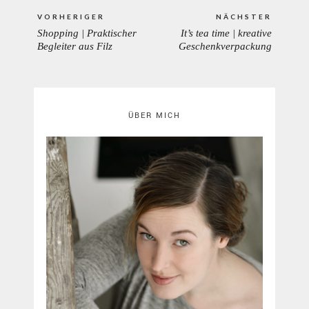
Beitragsnavigation
VORHERIGER
NÄCHSTER
Shopping | Praktischer
It’s tea time | kreative
PREVIOUS
NEXT
Begleiter aus Filz
Geschenkverpackung
POST:
POST:
ÜBER MICH