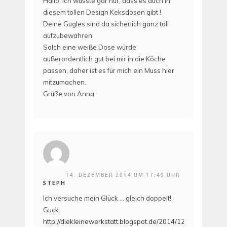
Hallo, ich wusste gar nur, dass es auch in
diesem tollen Design Keksdosen gibt !
Deine Gugles sind da sicherlich ganz toll
aufzubewahren.
Solch eine weiße Dose würde
außerordentlich gut bei mir in die Köche
passen, daher ist es für mich ein Muss hier
mitzumachen.
Grüße von Anna
14. DEZEMBER 2014 UM 17:49 UHR
STEPH
Ich versuche mein Glück … gleich doppelt!
Guck:
http://diekleinewerkstatt.blogspot.de/2014/12/oh-