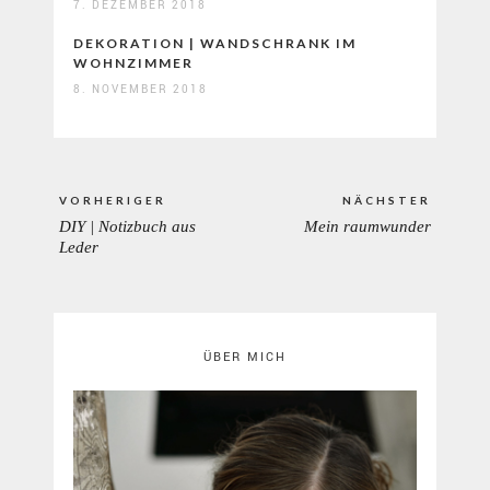
7. DEZEMBER 2018
DEKORATION | WANDSCHRANK IM
WOHNZIMMER
8. NOVEMBER 2018
Beitragsnavigation
VORHERIGER
NÄCHSTER
DIY | Notizbuch aus
Mein raumwunder
PREVIOUS
NEXT
Leder
POST:
POST:
ÜBER MICH