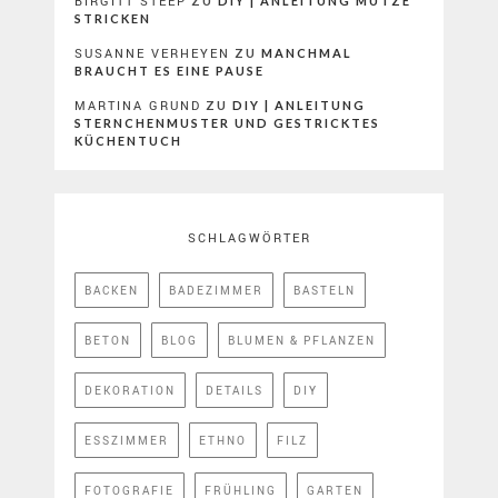
BIRGITT STEEP
ZU
DIY | ANLEITUNG MÜTZE
STRICKEN
SUSANNE VERHEYEN
ZU
MANCHMAL
BRAUCHT ES EINE PAUSE
MARTINA GRUND
ZU
DIY | ANLEITUNG
STERNCHENMUSTER UND GESTRICKTES
KÜCHENTUCH
SCHLAGWÖRTER
BACKEN
BADEZIMMER
BASTELN
BETON
BLOG
BLUMEN & PFLANZEN
DEKORATION
DETAILS
DIY
ESSZIMMER
ETHNO
FILZ
FOTOGRAFIE
FRÜHLING
GARTEN