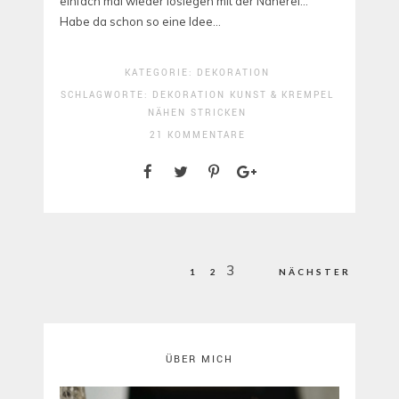
einfach mal wieder loslegen mit der Näherei…
Habe da schon so eine Idee…
KATEGORIE:
DEKORATION
SCHLAGWORTE:
DEKORATION
KUNST & KREMPEL
NÄHEN
STRICKEN
21 KOMMENTARE
Seitennummerierung
3
1
2
NÄCHSTER
der
Beiträge
ÜBER MICH