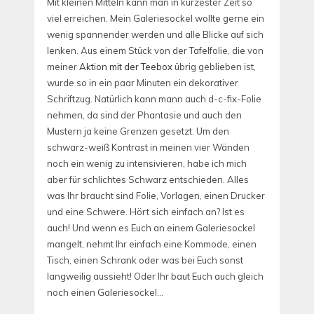
Mit kleinen Mitteln kann man in kürzester Zeit so
viel erreichen. Mein Galeriesockel wollte gerne ein
wenig spannender werden und alle Blicke auf sich
lenken. Aus einem Stück von der Tafelfolie, die von
meiner
Aktion mit der Teebox
übrig geblieben ist,
wurde so in ein paar Minuten ein dekorativer
Schriftzug. Natürlich kann mann auch d-c-fix-Folie
nehmen, da sind der Phantasie und auch den
Mustern ja keine Grenzen gesetzt. Um den
schwarz-weiß Kontrast in meinen vier Wänden
noch ein wenig zu intensivieren, habe ich mich
aber für schlichtes Schwarz entschieden. Alles
was Ihr braucht sind Folie, Vorlagen, einen Drucker
und eine Schwere. Hört sich einfach an? Ist es
auch! Und wenn es Euch an einem Galeriesockel
mangelt, nehmt Ihr einfach eine Kommode, einen
Tisch, einen Schrank oder was bei Euch sonst
langweilig aussieht! Oder Ihr baut Euch auch gleich
noch einen Galeriesockel…