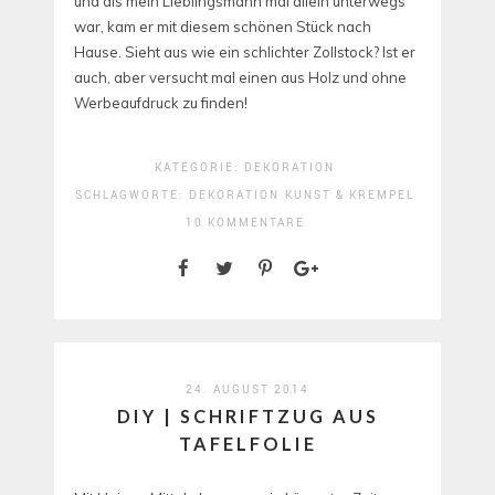
und als mein Lieblingsmann mal allein unterwegs
war, kam er mit diesem schönen Stück nach
Hause. Sieht aus wie ein schlichter Zollstock? Ist er
auch, aber versucht mal einen aus Holz und ohne
Werbeaufdruck zu finden!
KATEGORIE:
DEKORATION
SCHLAGWORTE:
DEKORATION
KUNST & KREMPEL
10 KOMMENTARE
24. AUGUST 2014
DIY | SCHRIFTZUG AUS
TAFELFOLIE