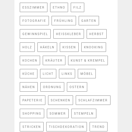
ESSZIMMER
ETHNO
FILZ
FOTOGRAFIE
FRÜHLING
GARTEN
GEWINNSPIEL
HEISSKLEBER
HERBST
HOLZ
HÄKELN
KISSEN
KNOOKING
KOCHEN
KRÄUTER
KUNST & KREMPEL
KÜCHE
LICHT
LINKS
MÖBEL
NÄHEN
ORDNUNG
OSTERN
PAPETERIE
SCHENKEN
SCHLAFZIMMER
SHOPPING
SOMMER
STEMPELN
STRICKEN
TISCHDEKORATION
TREND