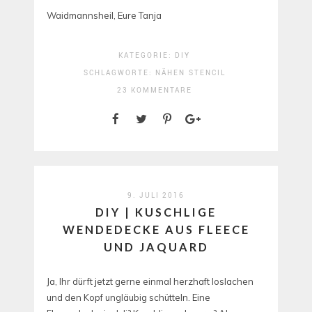
Waidmannsheil, Eure Tanja
KATEGORIE:
DIY
SCHLAGWORTE:
NÄHEN
STENCIL
23 KOMMENTARE
9. JULI 2016
DIY | KUSCHLIGE
WENDEDECKE AUS FLEECE
UND JAQUARD
Ja, Ihr dürft jetzt gerne einmal herzhaft loslachen
und den Kopf ungläubig schütteln. Eine