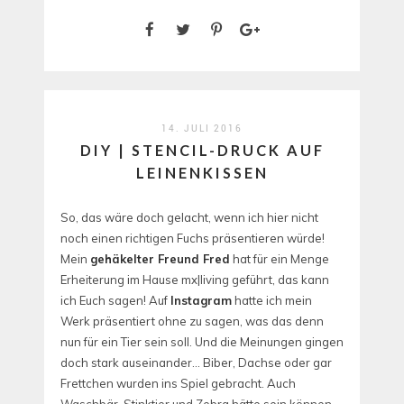
14. JULI 2016
DIY | STENCIL-DRUCK AUF
LEINENKISSEN
So, das wäre doch gelacht, wenn ich hier nicht
noch einen richtigen Fuchs präsentieren würde!
Mein
gehäkelter Freund Fred
hat für ein Menge
Erheiterung im Hause mx|living geführt, das kann
ich Euch sagen! Auf
Instagram
hatte ich mein
Werk präsentiert ohne zu sagen, was das denn
nun für ein Tier sein soll. Und die Meinungen gingen
doch stark auseinander… Biber, Dachse oder gar
Frettchen wurden ins Spiel gebracht. Auch
Waschbär, Stinktier und Zebra hätte sein können.