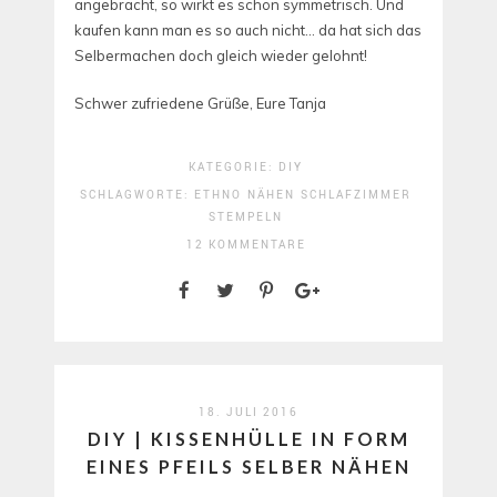
angebracht, so wirkt es schön symmetrisch. Und
kaufen kann man es so auch nicht… da hat sich das
Selbermachen doch gleich wieder gelohnt!
Schwer zufriedene Grüße, Eure Tanja
KATEGORIE:
DIY
SCHLAGWORTE:
ETHNO
NÄHEN
SCHLAFZIMMER
STEMPELN
12 KOMMENTARE
18. JULI 2016
DIY | KISSENHÜLLE IN FORM
EINES PFEILS SELBER NÄHEN