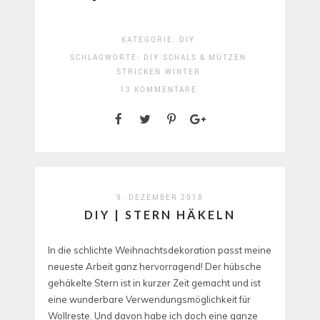
KATEGORIE:
DIY
SCHLAGWORTE:
DIY
SCHALS & MÜTZEN
STRICKEN
WINTER
13 KOMMENTARE
9. DEZEMBER 2018
DIY | STERN HÄKELN
In die schlichte Weihnachtsdekoration passt meine
neueste Arbeit ganz hervorragend! Der hübsche
gehäkelte Stern ist in kurzer Zeit gemacht und ist
eine wunderbare Verwendungsmöglichkeit für
Wollreste. Und davon habe ich doch eine ganze